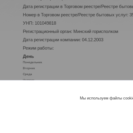
Дата регистрации в Торговом реестре/Реестре бытовы
Номер в Торговом реестре/Реестре бытовых услуг: 3
УНП: 101049818
Регистрационный орган: Минский горисполком
Дата регистрации компании: 04.12.2003
Режим работы:
День
Понедельник
Вторник
Среда
Четверг
Пятница
Суббота
Мы используем файлы cookie
Воскресенье