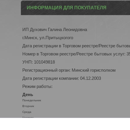
ИНФОРМАЦИЯ ДЛЯ ПОКУПАТЕЛЯ
ИП Духович Галина Леонидовна
г.Минск, ул.Притыцкогого
Дата регистрации в Торговом реестре/Реестре бытовы
Номер в Торговом реестре/Реестре бытовых услуг: 3
УНП: 101049818
Регистрационный орган: Минский горисполком
Дата регистрации компании: 04.12.2003
Режим работы:
День
Понедельник
Вторник
Среда
Четверг
Пятница
Суббота