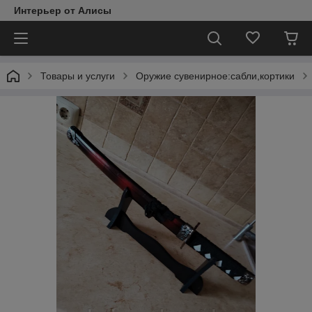
Интерьер от Алисы
Товары и услуги
Оружие сувенирное:сабли,кортики