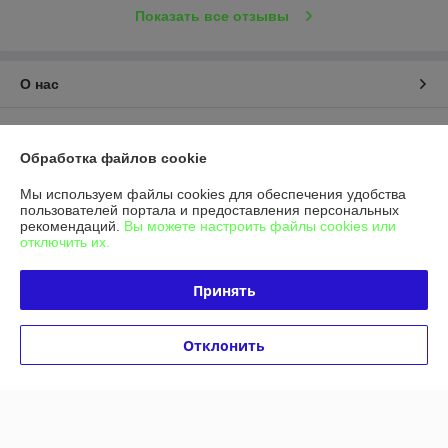
Показать все отзывы
О нас
Контакты
Обработка файлов cookie
Доставка и оплата
Мы используем файлы cookies для обеспечения удобства
пользователей портала и предоставления персональных
График работы
рекомендаций.
Вы можете настроить файлы cookies или
отключить их.
Полная версия сайта
Принять
Политика обработки cookies
Отклонить
Сайт создан на платформе Deal.by
Информация для покупателя