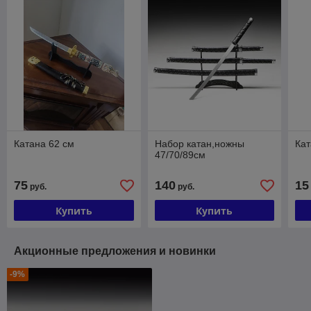
Катана 62 см
Набор катан,ножны
Кат
47/70/89см
75
140
15
руб.
руб.
Купить
Купить
Акционные предложения и новинки
-9%