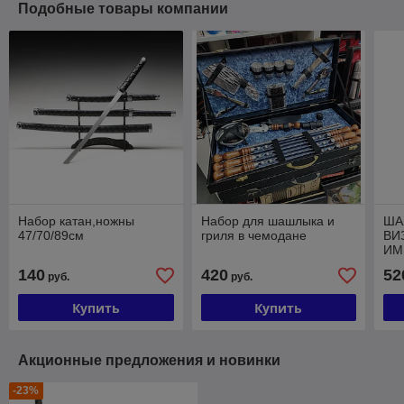
Подобные товары компании
Набор катан,ножны
Набор для шашлыка и
ША
47/70/89см
гриля в чемодане
ВИ
ИМ
140
420
52
руб.
руб.
Купить
Купить
Акционные предложения и новинки
-23%