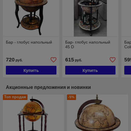
Бар - глобус напольный
Бар- глобус напольный
Бар
45 D
Co
720
615
59
руб.
руб.
Купить
Купить
Акционные предложения и новинки
Топ продаж
-5%