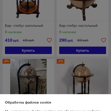
Бар- глобус напольный
Бар-глобус настольный
В наличии
В наличии
410
290
435 руб.
305 руб.
руб.
руб.
Купить
Купить
-4%
-2%
Обработка файлов cookie